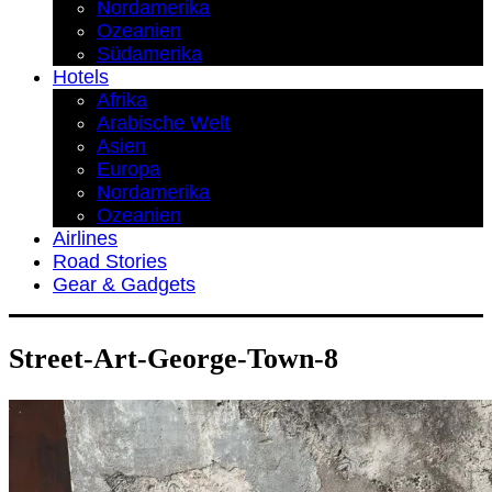
Nordamerika
Ozeanien
Südamerika
Hotels
Afrika
Arabische Welt
Asien
Europa
Nordamerika
Ozeanien
Airlines
Road Stories
Gear & Gadgets
Street-Art-George-Town-8