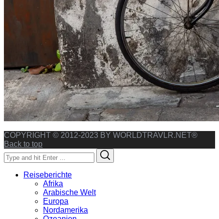
COPYRIGHT © 2012-2023 BY WORLDTRAVLR.NET®
Back to top
Search
Search
for:
Reiseberichte
Afrika
Arabische Welt
Europa
Nordamerika
Ozeanien