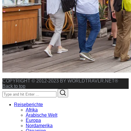
COPYRIGHT © 2012-2023 BY WORLDTRAVLR.NET®
Back to top
Search
Search
for:
Reiseberichte
Afrika
Arabische Welt
Europa
Nordamerika
Ozeanien