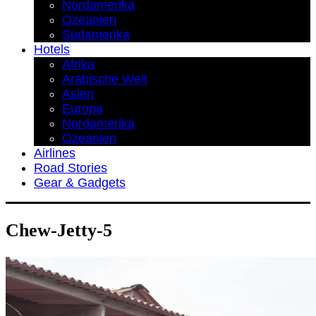
Nordamerika
Ozeanien
Südamerika
Hotels
Afrika
Arabische Welt
Asien
Europa
Nordamerika
Ozeanien
Airlines
Road Stories
Gear & Gadgets
Chew-Jetty-5