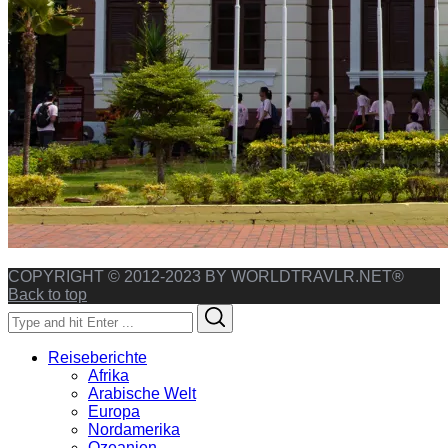
COPYRIGHT © 2012-2023 BY WORLDTRAVLR.NET®
Back to top
Search
Search
for:
Reiseberichte
Afrika
Arabische Welt
Europa
Nordamerika
Ozeanien