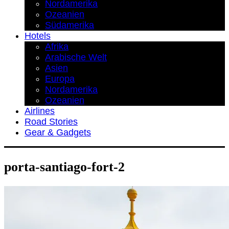
Nordamerika
Ozeanien
Südamerika
Hotels
Afrika
Arabische Welt
Asien
Europa
Nordamerika
Ozeanien
Airlines
Road Stories
Gear & Gadgets
porta-santiago-fort-2