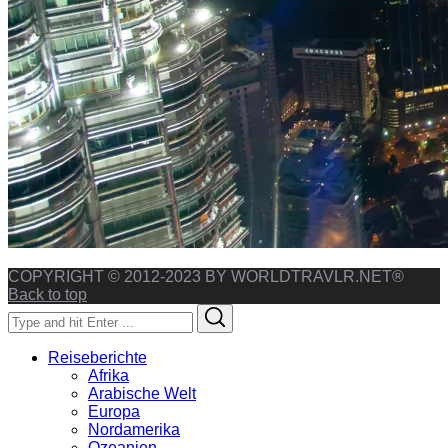
COPYRIGHT © 2012-2023 BY WORLDTRAVLR.NET®
Back to top
Search
Search
for:
Reiseberichte
Afrika
Arabische Welt
Europa
Nordamerika
Ozeanien