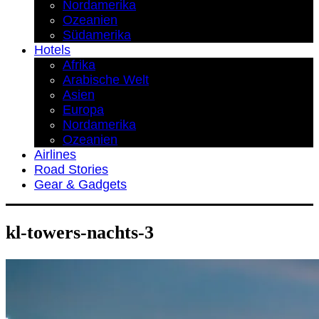
Nordamerika
Ozeanien
Südamerika
Hotels
Afrika
Arabische Welt
Asien
Europa
Nordamerika
Ozeanien
Airlines
Road Stories
Gear & Gadgets
kl-towers-nachts-3