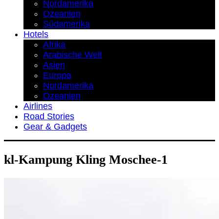
Nordamerika
Ozeanien
Südamerika
Hotels
Afrika
Arabische Welt
Asien
Europa
Nordamerika
Ozeanien
Airlines
Road Stories
Gear & Gadgets
kl-Kampung Kling Moschee-1