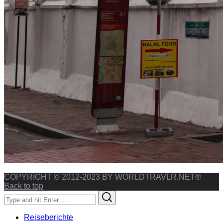
COPYRIGHT © 2012-2023 BY WORLDTRAVLR.NET®
Back to top
Search
Search
for:
Reiseberichte