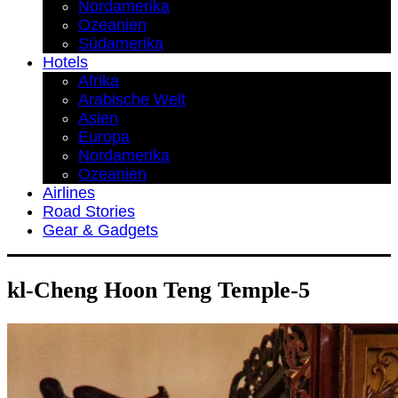
Nordamerika
Ozeanien
Südamerika
Hotels
Afrika
Arabische Welt
Asien
Europa
Nordamerika
Ozeanien
Airlines
Road Stories
Gear & Gadgets
kl-Cheng Hoon Teng Temple-5