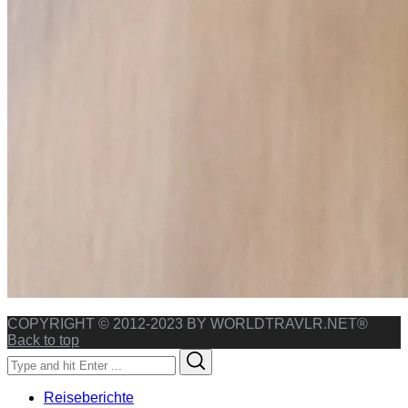
COPYRIGHT © 2012-2023 BY WORLDTRAVLR.NET®
Back to top
Search
Search
for:
Reiseberichte