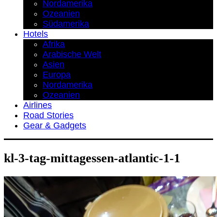
Nordamerika
Ozeanien
Südamerika
Hotels
Afrika
Arabische Welt
Asien
Europa
Nordamerika
Ozeanien
Airlines
Road Stories
Gear & Gadgets
kl-3-tag-mittagessen-atlantic-1-1