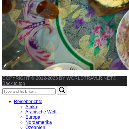
COPYRIGHT © 2012-2023 BY WORLDTRAVLR.NET®
Back to top
Search
Search
for:
Reiseberichte
Afrika
Arabische Welt
Europa
Nordamerika
Ozeanien