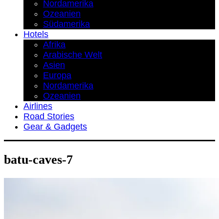
Nordamerika
Ozeanien
Südamerika
Hotels
Afrika
Arabische Welt
Asien
Europa
Nordamerika
Ozeanien
Airlines
Road Stories
Gear & Gadgets
batu-caves-7