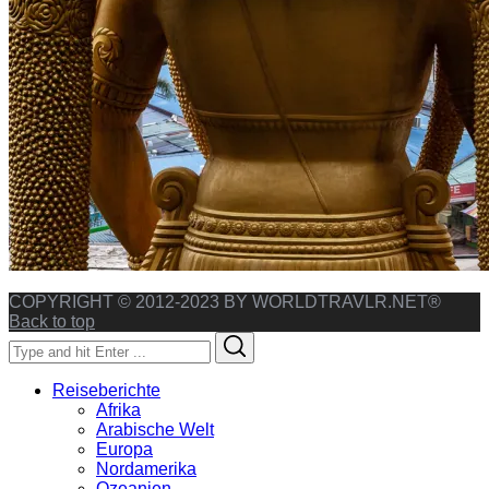
COPYRIGHT © 2012-2023 BY WORLDTRAVLR.NET®
Back to top
Search
Search
for:
Reiseberichte
Afrika
Arabische Welt
Europa
Nordamerika
Ozeanien