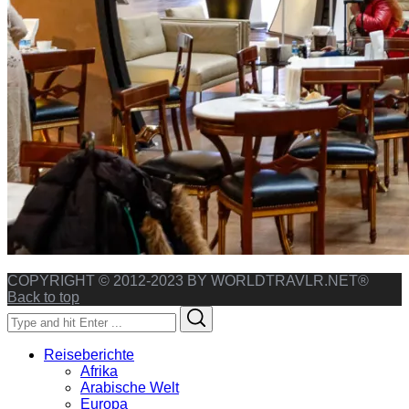
COPYRIGHT © 2012-2023 BY WORLDTRAVLR.NET®
Back to top
Search
Search
for:
Reiseberichte
Afrika
Arabische Welt
Europa