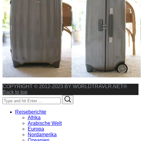
COPYRIGHT © 2012-2023 BY WORLDTRAVLR.NET®
Back to top
Search
Search
for:
Reiseberichte
Afrika
Arabische Welt
Europa
Nordamerika
Ozeanien