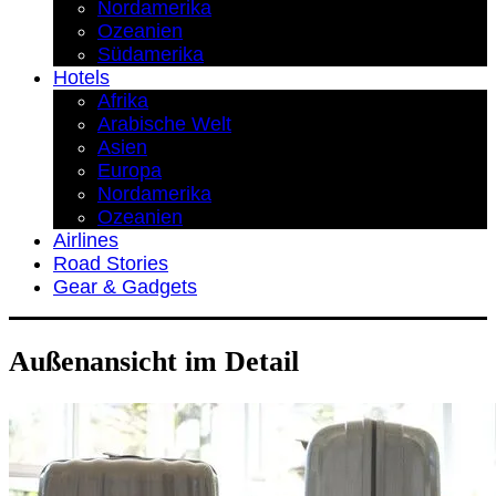
Nordamerika
Ozeanien
Südamerika
Hotels
Afrika
Arabische Welt
Asien
Europa
Nordamerika
Ozeanien
Airlines
Road Stories
Gear & Gadgets
Außenansicht im Detail