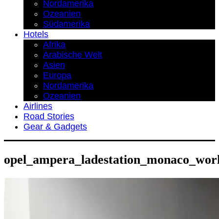
Nordamerika
Ozeanien
Südamerika
Hotels
Afrika
Arabische Welt
Asien
Europa
Nordamerika
Ozeanien
Airlines
Road Stories
Gear & Gadgets
opel_ampera_ladestation_monaco_worl