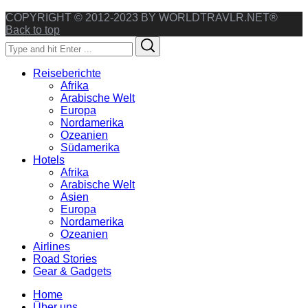
COPYRIGHT © 2012-2023 BY WORLDTRAVLR.NET®
Back to top
Search
Search
for:
Reiseberichte
Afrika
Arabische Welt
Europa
Nordamerika
Ozeanien
Südamerika
Hotels
Afrika
Arabische Welt
Asien
Europa
Nordamerika
Ozeanien
Airlines
Road Stories
Gear & Gadgets
Home
Über uns