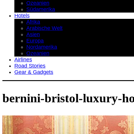
Ozeanien
Südamerika
Hotels
Afrika
Arabische Welt
Asien
Europa
Nordamerika
Ozeanien
Airlines
Road Stories
Gear & Gadgets
bernini-bristol-luxury-h