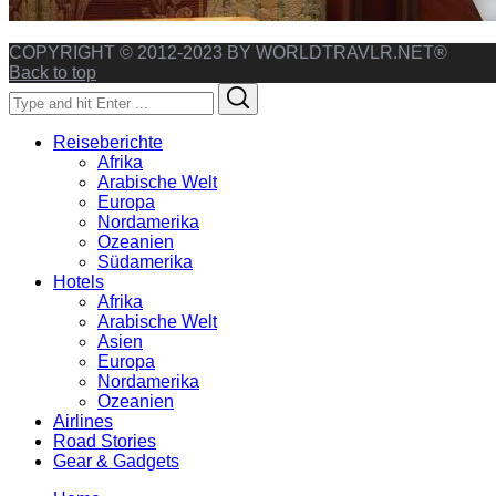
COPYRIGHT © 2012-2023 BY WORLDTRAVLR.NET®
Back to top
Search
Search
for:
Reiseberichte
Afrika
Arabische Welt
Europa
Nordamerika
Ozeanien
Südamerika
Hotels
Afrika
Arabische Welt
Asien
Europa
Nordamerika
Ozeanien
Airlines
Road Stories
Gear & Gadgets