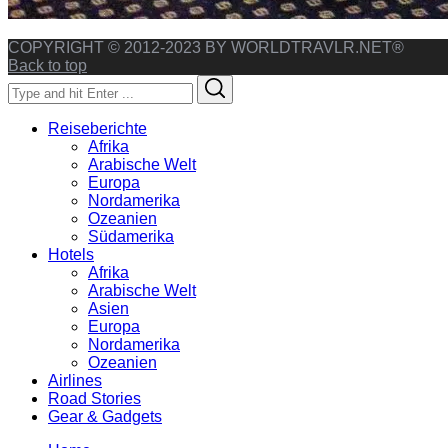
COPYRIGHT © 2012-2023 BY WORLDTRAVLR.NET®
Back to top
Search
Search
for:
Reiseberichte
Afrika
Arabische Welt
Europa
Nordamerika
Ozeanien
Südamerika
Hotels
Afrika
Arabische Welt
Asien
Europa
Nordamerika
Ozeanien
Airlines
Road Stories
Gear & Gadgets