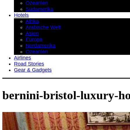
Ozeanien
Südamerika
Hotels
Afrika
Arabische Welt
Asien
Europa
Nordamerika
Ozeanien
Airlines
Road Stories
Gear & Gadgets
bernini-bristol-luxury-h