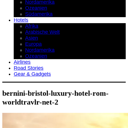
Nordamerika
Ozeanien
Südamerika
Hotels
Afrika
Arabische Welt
Asien
Europa
Nordamerika
Ozeanien
Airlines
Road Stories
Gear & Gadgets
bernini-bristol-luxury-hotel-rom-
worldtravlr-net-2