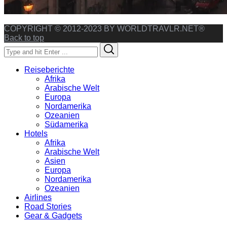
COPYRIGHT © 2012-2023 BY WORLDTRAVLR.NET®
Back to top
Search
Search
for:
Reiseberichte
Afrika
Arabische Welt
Europa
Nordamerika
Ozeanien
Südamerika
Hotels
Afrika
Arabische Welt
Asien
Europa
Nordamerika
Ozeanien
Airlines
Road Stories
Gear & Gadgets