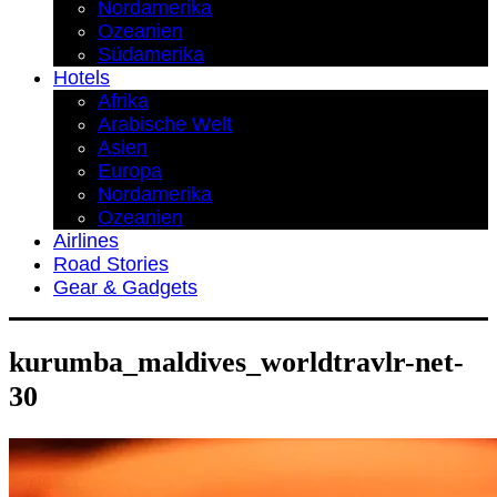
Nordamerika
Ozeanien
Südamerika
Hotels
Afrika
Arabische Welt
Asien
Europa
Nordamerika
Ozeanien
Airlines
Road Stories
Gear & Gadgets
kurumba_maldives_worldtravlr-net-
30