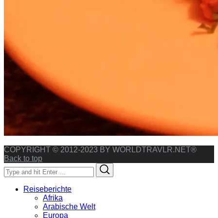
COPYRIGHT © 2012-2023 BY WORLDTRAVLR.NET®
Back to top
Search
Search
for:
Reiseberichte
Afrika
Arabische Welt
Europa