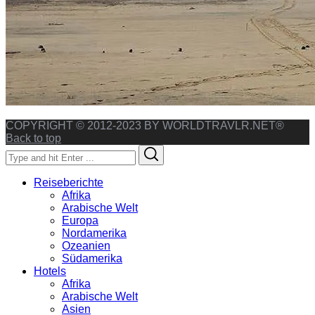
COPYRIGHT © 2012-2023 BY WORLDTRAVLR.NET®
Back to top
Search
Search
for:
Reiseberichte
Afrika
Arabische Welt
Europa
Nordamerika
Ozeanien
Südamerika
Hotels
Afrika
Arabische Welt
Asien