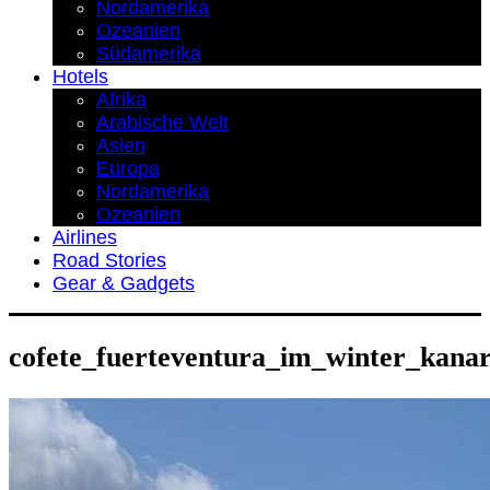
Nordamerika
Ozeanien
Südamerika
Hotels
Afrika
Arabische Welt
Asien
Europa
Nordamerika
Ozeanien
Airlines
Road Stories
Gear & Gadgets
cofete_fuerteventura_im_winter_kanar