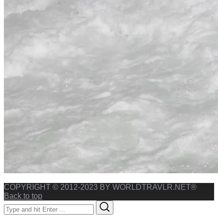
COPYRIGHT © 2012-2023 BY WORLDTRAVLR.NET®
Back to top
Search
Search
for: