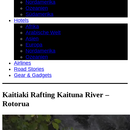
Nordamerika
Ozeanien
Südamerika
Hotels
Afrika
Arabische Welt
Asien
Europa
Nordamerika
Ozeanien
Airlines
Road Stories
Gear & Gadgets
Kaitiaki Rafting Kaituna River –
Rotorua