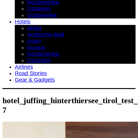
Nordamerika
Ozeanien
Südamerika
Hotels
Afrika
Arabische Welt
Asien
Europa
Nordamerika
Ozeanien
Airlines
Road Stories
Gear & Gadgets
hotel_juffing_hinterthiersee_tirol_test
7