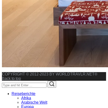
COPYRIGHT © 2012-2023 BY WORLDTRAVLR.NET®
Back to top
Search
Search
for:
Reiseberichte
Afrika
Arabische Welt
Europa