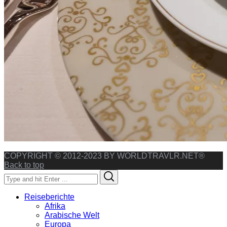
COPYRIGHT © 2012-2023 BY WORLDTRAVLR.NET®
Back to top
Search
Search
for:
Reiseberichte
Afrika
Arabische Welt
Europa