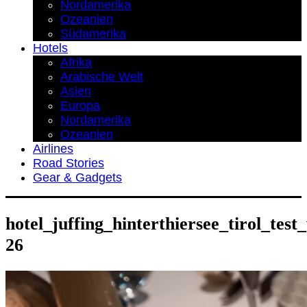
Nordamerika
Ozeanien
Südamerika
Hotels
Afrika
Arabische Welt
Asien
Europa
Nordamerika
Ozeanien
Airlines
Road Stories
Gear & Gadgets
hotel_juffing_hinterthiersee_tirol_test
26