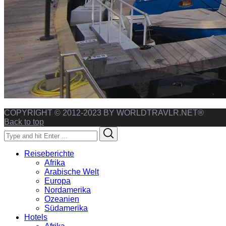
COPYRIGHT © 2012-2023 BY WORLDTRAVLR.NET®
Back to top
Search
Search
for:
Reiseberichte
Afrika
Arabische Welt
Europa
Nordamerika
Ozeanien
Südamerika
Hotels