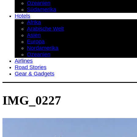
Ozeanien
Südamerika
Hotels
Afrika
Arabische Welt
Asien
Europa
Nordamerika
Ozeanien
Airlines
Road Stories
Gear & Gadgets
IMG_0227