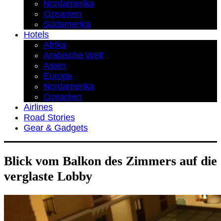
Nordamerika
Ozeanien
Südamerika
Hotels
Afrika
Arabische Welt
Asien
Europa
Nordamerika
Ozeanien
Airlines
Road Stories
Gear & Gadgets
Blick vom Balkon des Zimmers auf die
verglaste Lobby