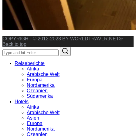
COPYRIGHT © 2012-2023 BY WORLDTRAVLR.NET®
Back to top
Search
Search
for:
Reiseberichte
Afrika
Arabische Welt
Europa
Nordamerika
Ozeanien
Südamerika
Hotels
Afrika
Arabische Welt
Asien
Europa
Nordamerika
Ozeanien