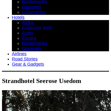
Nordamerika
Ozeanien
Südamerika
Hotels
Afrika
Arabische Welt
Asien
Europa
Nordamerika
Ozeanien
Airlines
Road Stories
Gear & Gadgets
Strandhotel Seerose Usedom