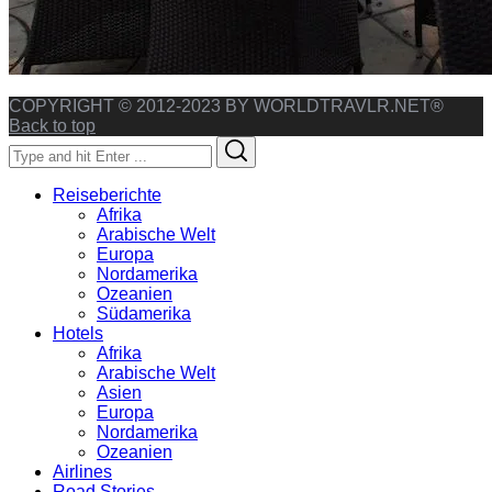
COPYRIGHT © 2012-2023 BY WORLDTRAVLR.NET®
Back to top
Search
Search
for:
Reiseberichte
Afrika
Arabische Welt
Europa
Nordamerika
Ozeanien
Südamerika
Hotels
Afrika
Arabische Welt
Asien
Europa
Nordamerika
Ozeanien
Airlines
Road Stories