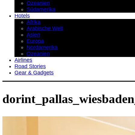
Ozeanien
Südamerika
Hotels
Afrika
Arabische Welt
Asien
Europa
Nordamerika
Ozeanien
Airlines
Road Stories
Gear & Gadgets
dorint_pallas_wiesbaden