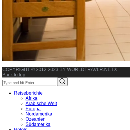
COPYRIGHT © 2012-2023 BY WORLDTRAVLR.NET®
Back to top
Search
Search
for:
Reiseberichte
Afrika
Arabische Welt
Europa
Nordamerika
Ozeanien
Südamerika
Hotels