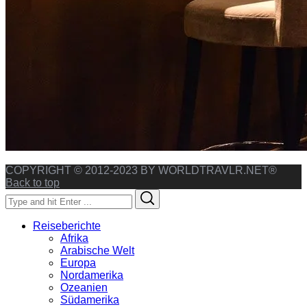
COPYRIGHT © 2012-2023 BY WORLDTRAVLR.NET®
Back to top
Search
Search
for:
Reiseberichte
Afrika
Arabische Welt
Europa
Nordamerika
Ozeanien
Südamerika