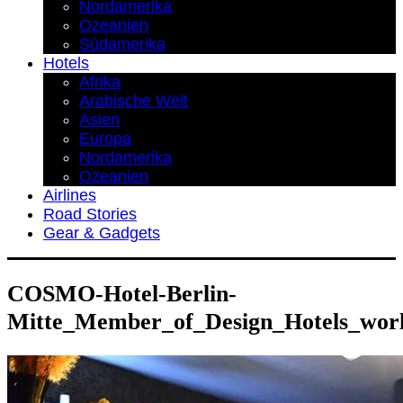
Nordamerika
Ozeanien
Südamerika
Hotels
Afrika
Arabische Welt
Asien
Europa
Nordamerika
Ozeanien
Airlines
Road Stories
Gear & Gadgets
COSMO-Hotel-Berlin-
Mitte_Member_of_Design_Hotels_worl