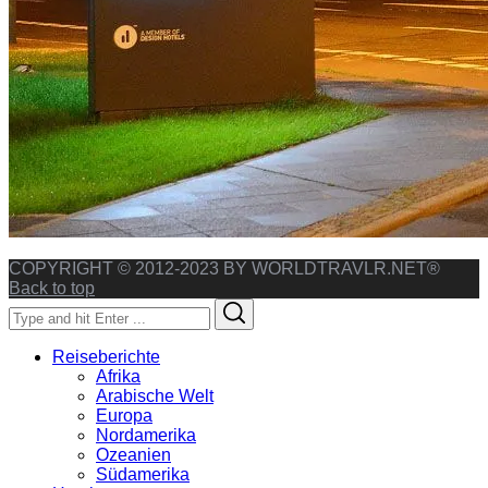
COPYRIGHT © 2012-2023 BY WORLDTRAVLR.NET®
Back to top
Search
Search
for:
Reiseberichte
Afrika
Arabische Welt
Europa
Nordamerika
Ozeanien
Südamerika