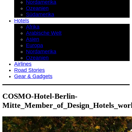
Nordamerika
Ozeanien
Südamerika
Hotels
Afrika
Arabische Welt
Asien
Europa
Nordamerika
Ozeanien
Airlines
Road Stories
Gear & Gadgets
COSMO-Hotel-Berlin-
Mitte_Member_of_Design_Hotels_worl