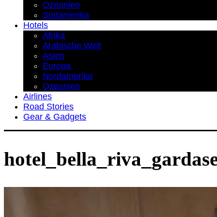
Ozeanien
Südamerika
Hotels
Afrika
Arabische Welt
Asien
Europa
Nordamerika
Ozeanien
Airlines
Road Stories
Gear & Gadgets
hotel_bella_riva_gardas