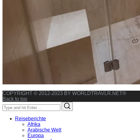
COPYRIGHT © 2012-2023 BY WORLDTRAVLR.NET®
Back to top
Search
Search
for:
Reiseberichte
Afrika
Arabische Welt
Europa