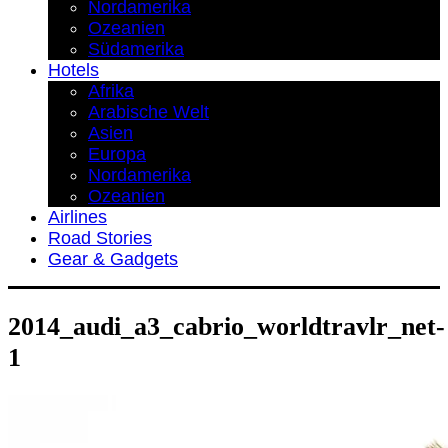
Nordamerika
Ozeanien
Südamerika
Hotels
Afrika
Arabische Welt
Asien
Europa
Nordamerika
Ozeanien
Airlines
Road Stories
Gear & Gadgets
2014_audi_a3_cabrio_worldtravlr_net-
1