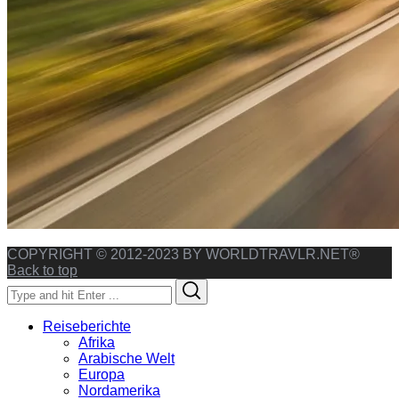
COPYRIGHT © 2012-2023 BY WORLDTRAVLR.NET®
Back to top
Search
Search
for:
Reiseberichte
Afrika
Arabische Welt
Europa
Nordamerika