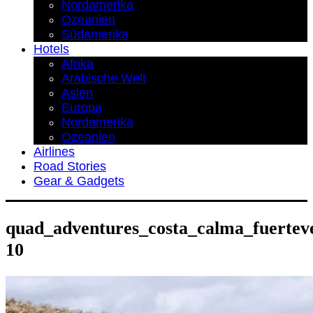
Nordamerika
Ozeanien
Südamerika
Hotels
Afrika
Arabische Welt
Asien
Europa
Nordamerika
Ozeanien
Airlines
Road Stories
Gear & Gadgets
quad_adventures_costa_calma_fuertev
10