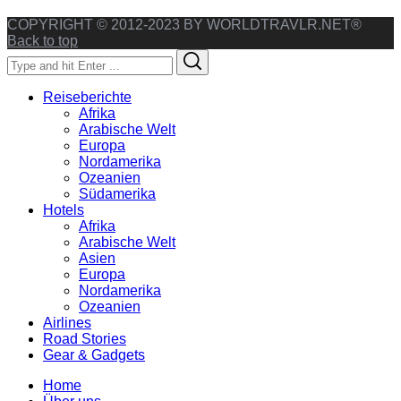
COPYRIGHT © 2012-2023 BY WORLDTRAVLR.NET®
Back to top
Search
Search
for:
Reiseberichte
Afrika
Arabische Welt
Europa
Nordamerika
Ozeanien
Südamerika
Hotels
Afrika
Arabische Welt
Asien
Europa
Nordamerika
Ozeanien
Airlines
Road Stories
Gear & Gadgets
Home