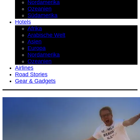
Nordamerika
Ozeanien
Südamerika
Hotels
Afrika
Arabische Welt
Asien
Europa
Nordamerika
Ozeanien
Airlines
Road Stories
Gear & Gadgets