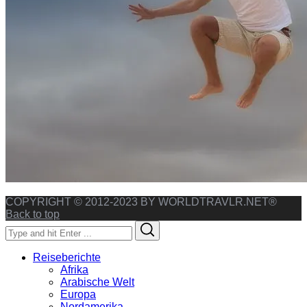
COPYRIGHT © 2012-2023 BY WORLDTRAVLR.NET®
Back to top
Search
Search
for:
Reiseberichte
Afrika
Arabische Welt
Europa
Nordamerika