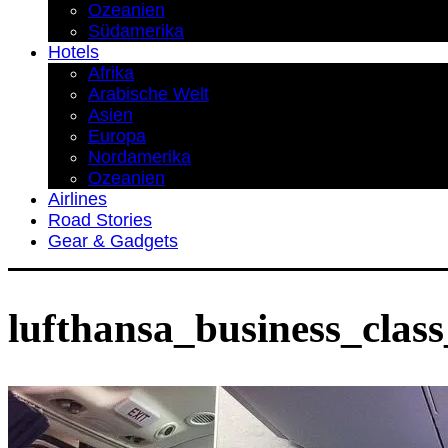
Ozeanien
Südamerika
Hotels
Afrika
Arabische Welt
Asien
Europa
Nordamerika
Ozeanien
Airlines
Road Stories
Gear & Gadgets
lufthansa_business_clas