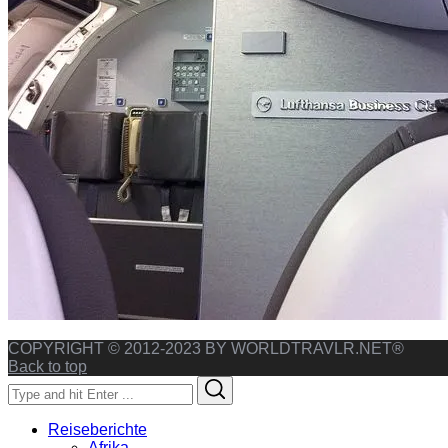
COPYRIGHT © 2012-2023 BY WORLDTRAVLR.NET®
Back to top
Search
Search
for:
Reiseberichte
Afrika