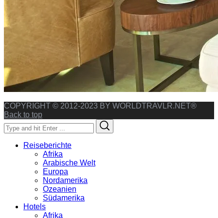
COPYRIGHT © 2012-2023 BY WORLDTRAVLR.NET®
Back to top
Search
Search
for:
Reiseberichte
Afrika
Arabische Welt
Europa
Nordamerika
Ozeanien
Südamerika
Hotels
Afrika