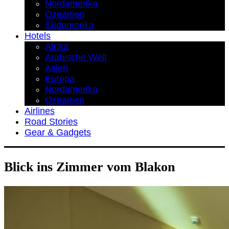
Nordamerika
Ozeanien
Südamerika
Hotels
Afrika
Arabische Welt
Asien
Europa
Nordamerika
Ozeanien
Airlines
Road Stories
Gear & Gadgets
Blick ins Zimmer vom Blakon