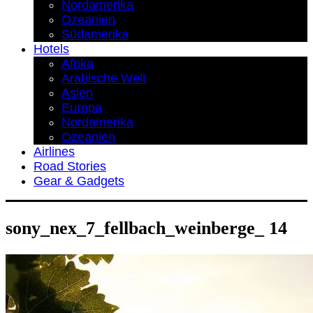
Nordamerika
Ozeanien
Südamerika
Hotels
Afrika
Arabische Welt
Asien
Europa
Nordamerika
Ozeanien
Airlines
Road Stories
Gear & Gadgets
sony_nex_7_fellbach_weinberge_ 14