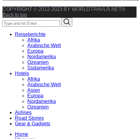
COPYRIGHT © 2012-2023 BY WORLDTRAVLR.NET®
Back to top
Search
Search
for:
Reiseberichte
Afrika
Arabische Welt
Europa
Nordamerika
Ozeanien
Südamerika
Hotels
Afrika
Arabische Welt
Asien
Europa
Nordamerika
Ozeanien
Airlines
Road Stories
Gear & Gadgets
Home