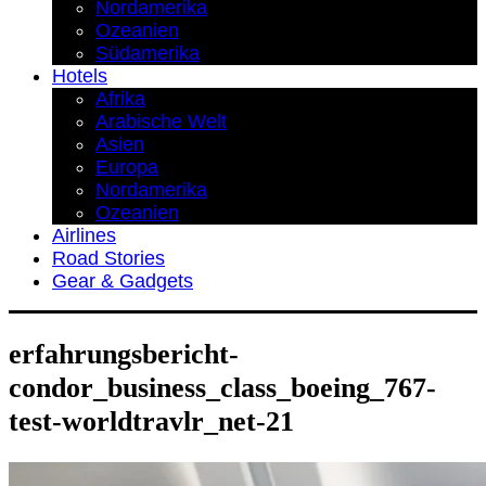
Nordamerika
Ozeanien
Südamerika
Hotels
Afrika
Arabische Welt
Asien
Europa
Nordamerika
Ozeanien
Airlines
Road Stories
Gear & Gadgets
erfahrungsbericht-
condor_business_class_boeing_767-
test-worldtravlr_net-21