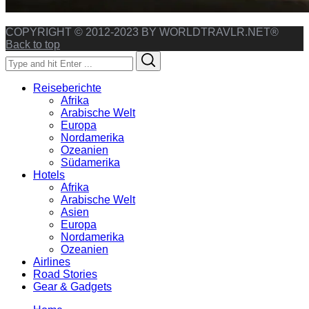
COPYRIGHT © 2012-2023 BY WORLDTRAVLR.NET®
Back to top
Search
Search
for:
Reiseberichte
Afrika
Arabische Welt
Europa
Nordamerika
Ozeanien
Südamerika
Hotels
Afrika
Arabische Welt
Asien
Europa
Nordamerika
Ozeanien
Airlines
Road Stories
Gear & Gadgets