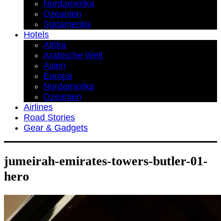
Nordamerika
Ozeanien
Südamerika
Hotels
Afrika
Arabische Welt
Asien
Europa
Nordamerika
Ozeanien
Airlines
Road Stories
Gear & Gadgets
jumeirah-emirates-towers-butler-01-
hero