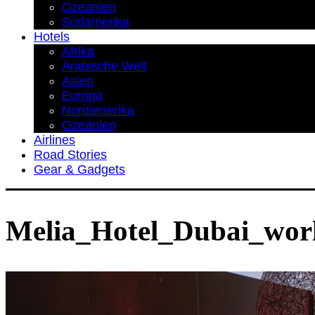
Ozeanien
Südamerika
Hotels
Afrika
Arabische Welt
Asien
Europa
Nordamerika
Ozeanien
Airlines
Road Stories
Gear & Gadgets
Melia_Hotel_Dubai_worl