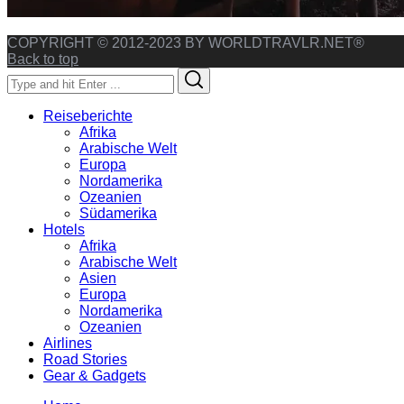
COPYRIGHT © 2012-2023 BY WORLDTRAVLR.NET®
Back to top
Search
Search
for:
Reiseberichte
Afrika
Arabische Welt
Europa
Nordamerika
Ozeanien
Südamerika
Hotels
Afrika
Arabische Welt
Asien
Europa
Nordamerika
Ozeanien
Airlines
Road Stories
Gear & Gadgets