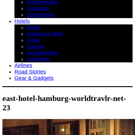
Nordamerika
Ozeanien
Südamerika
Hotels
Afrika
Arabische Welt
Asien
Europa
Nordamerika
Ozeanien
Airlines
Road Stories
Gear & Gadgets
east-hotel-hamburg-worldtravlr-net-
23