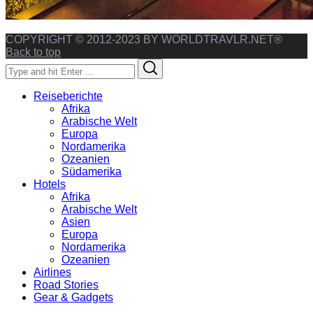
COPYRIGHT © 2012-2023 BY WORLDTRAVLR.NET®
Back to top
Search
Search
for:
Reiseberichte
Afrika
Arabische Welt
Europa
Nordamerika
Ozeanien
Südamerika
Hotels
Afrika
Arabische Welt
Asien
Europa
Nordamerika
Ozeanien
Airlines
Road Stories
Gear & Gadgets