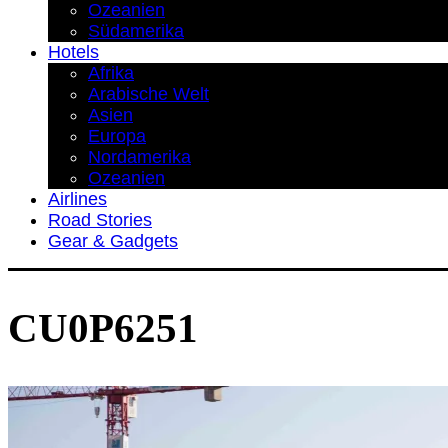
Ozeanien
Südamerika
Hotels
Afrika
Arabische Welt
Asien
Europa
Nordamerika
Ozeanien
Airlines
Road Stories
Gear & Gadgets
CU0P6251