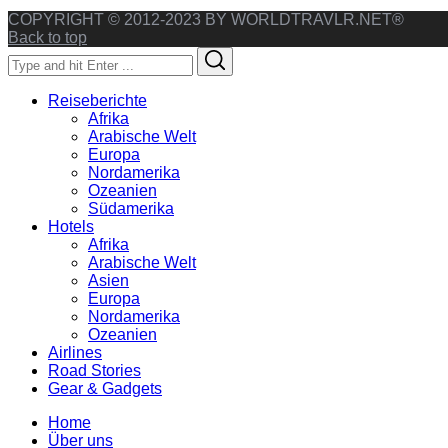
COPYRIGHT © 2012-2023 BY WORLDTRAVLR.NET®
Back to top
Search
Search
for:
Reiseberichte
Afrika
Arabische Welt
Europa
Nordamerika
Ozeanien
Südamerika
Hotels
Afrika
Arabische Welt
Asien
Europa
Nordamerika
Ozeanien
Airlines
Road Stories
Gear & Gadgets
Home
Über uns