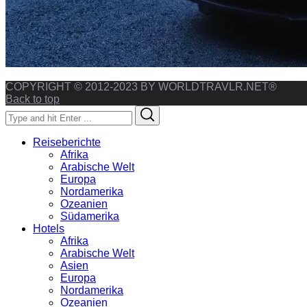
COPYRIGHT © 2012-2023 BY WORLDTRAVLR.NET®
Back to top
Search
Search
for:
Reiseberichte
Afrika
Arabische Welt
Europa
Nordamerika
Ozeanien
Südamerika
Hotels
Afrika
Arabische Welt
Asien
Europa
Nordamerika
Ozeanien