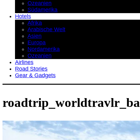
Ozeanien
Südamerika
Hotels
Afrika
Arabische Welt
Asien
Europa
Nordamerika
Ozeanien
Airlines
Road Stories
Gear & Gadgets
roadtrip_worldtravlr_ba