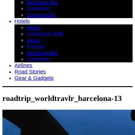
Nordamerika
Ozeanien
Südamerika
Hotels
Afrika
Arabische Welt
Asien
Europa
Nordamerika
Ozeanien
Airlines
Road Stories
Gear & Gadgets
roadtrip_worldtravlr_barcelona-13