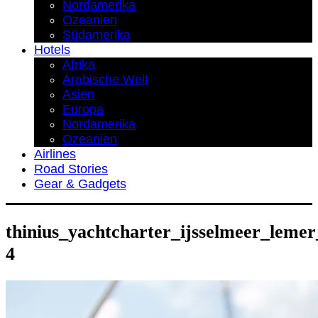
Nordamerika
Ozeanien
Südamerika
Hotels
Afrika
Arabische Welt
Asien
Europa
Nordamerika
Ozeanien
Airlines
Road Stories
Gear & Gadgets
thinius_yachtcharter_ijsselmeer_lemer
4