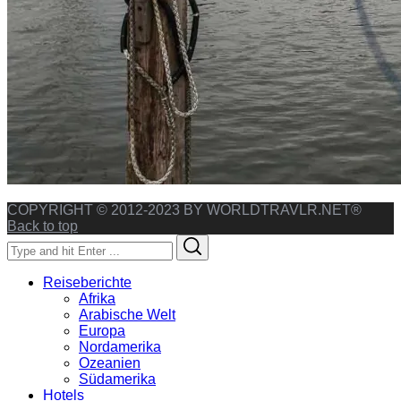
COPYRIGHT © 2012-2023 BY WORLDTRAVLR.NET®
Back to top
Search
Search
for:
Reiseberichte
Afrika
Arabische Welt
Europa
Nordamerika
Ozeanien
Südamerika
Hotels