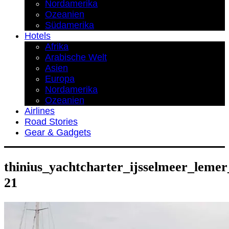
Nordamerika
Ozeanien
Südamerika
Hotels
Afrika
Arabische Welt
Asien
Europa
Nordamerika
Ozeanien
Airlines
Road Stories
Gear & Gadgets
thinius_yachtcharter_ijsselmeer_lemer
21