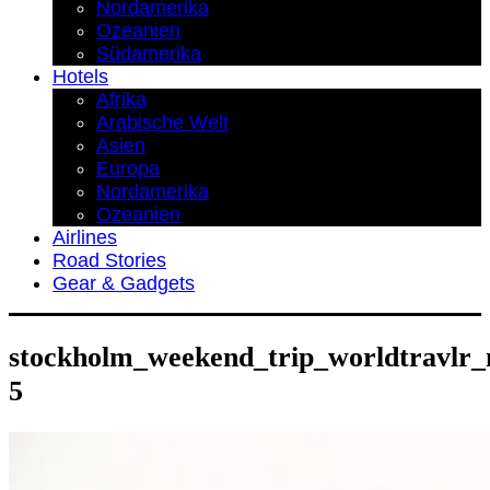
Nordamerika
Ozeanien
Südamerika
Hotels
Afrika
Arabische Welt
Asien
Europa
Nordamerika
Ozeanien
Airlines
Road Stories
Gear & Gadgets
stockholm_weekend_trip_worldtravlr_
5