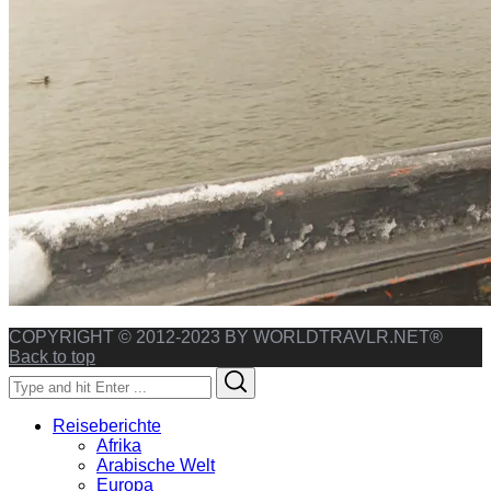
COPYRIGHT © 2012-2023 BY WORLDTRAVLR.NET®
Back to top
Search
Search
for:
Reiseberichte
Afrika
Arabische Welt
Europa