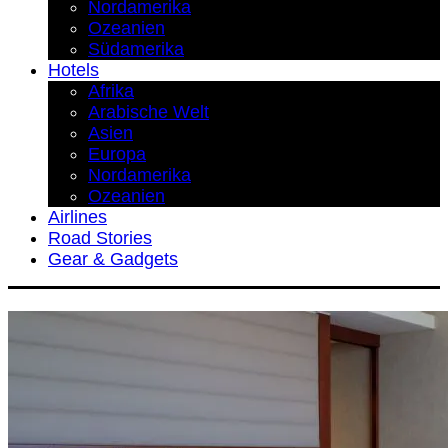
Nordamerika
Ozeanien
Südamerika
Hotels
Afrika
Arabische Welt
Asien
Europa
Nordamerika
Ozeanien
Airlines
Road Stories
Gear & Gadgets