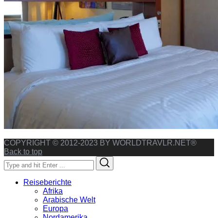
COPYRIGHT © 2012-2023 BY WORLDTRAVLR.NET®
Back to top
Search
Search
for:
Reiseberichte
Afrika
Arabische Welt
Europa
Nordamerika