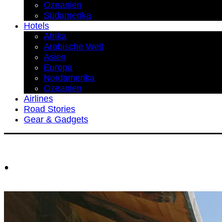
Ozeanien
Südamerika
Hotels
Afrika
Arabische Welt
Asien
Europa
Nordamerika
Ozeanien
Airlines
Road Stories
Gear & Gadgets
.