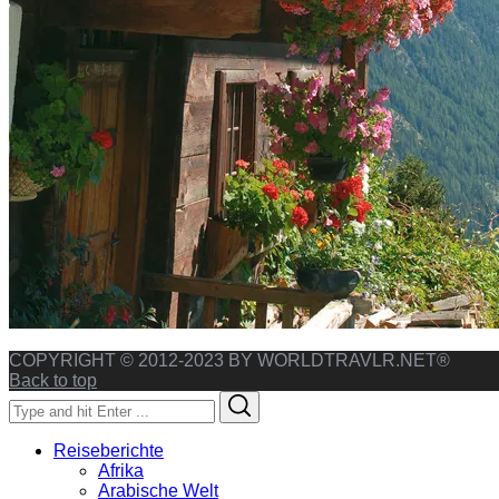
COPYRIGHT © 2012-2023 BY WORLDTRAVLR.NET®
Back to top
Search
Search
for:
Reiseberichte
Afrika
Arabische Welt