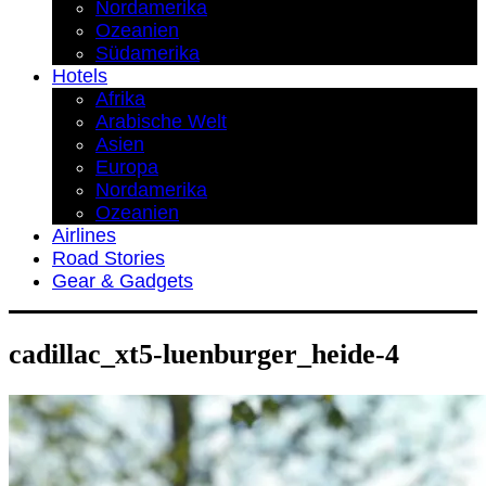
Nordamerika
Ozeanien
Südamerika
Hotels
Afrika
Arabische Welt
Asien
Europa
Nordamerika
Ozeanien
Airlines
Road Stories
Gear & Gadgets
cadillac_xt5-luenburger_heide-4