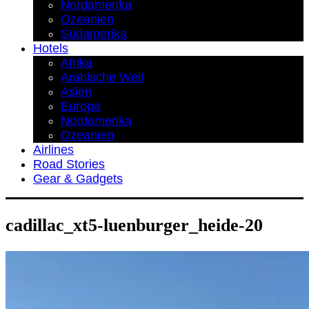
Nordamerika
Ozeanien
Südamerika
Hotels
Afrika
Arabische Welt
Asien
Europa
Nordamerika
Ozeanien
Airlines
Road Stories
Gear & Gadgets
cadillac_xt5-luenburger_heide-20