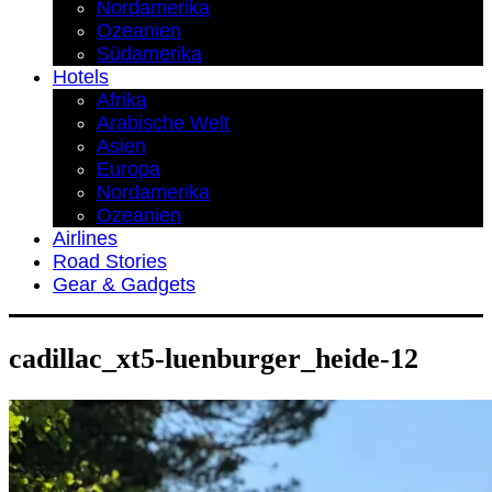
Nordamerika
Ozeanien
Südamerika
Hotels
Afrika
Arabische Welt
Asien
Europa
Nordamerika
Ozeanien
Airlines
Road Stories
Gear & Gadgets
cadillac_xt5-luenburger_heide-12