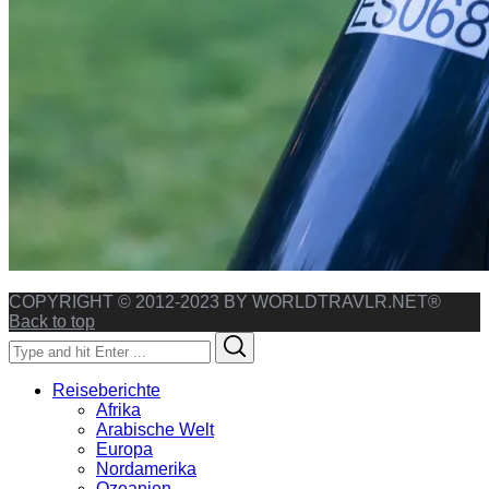
COPYRIGHT © 2012-2023 BY WORLDTRAVLR.NET®
Back to top
Search
Search
for:
Reiseberichte
Afrika
Arabische Welt
Europa
Nordamerika
Ozeanien