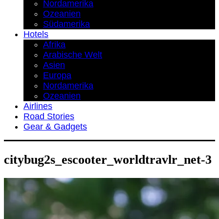
Nordamerika
Ozeanien
Südamerika
Hotels
Afrika
Arabische Welt
Asien
Europa
Nordamerika
Ozeanien
Airlines
Road Stories
Gear & Gadgets
citybug2s_escooter_worldtravlr_net-3