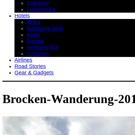
Ozeanien
Südamerika
Hotels
Afrika
Arabische Welt
Asien
Europa
Nordamerika
Ozeanien
Airlines
Road Stories
Gear & Gadgets
Brocken-Wanderung-