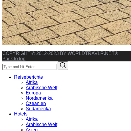
COPYRIGHT © 2012-2023 BY WORLDTRAVLR.NET®
Back to top
Search
Search
for:
Reiseberichte
Afrika
Arabische Welt
Europa
Nordamerika
Ozeanien
Südamerika
Hotels
Afrika
Arabische Welt
Asien