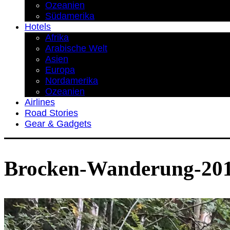
Ozeanien
Südamerika
Hotels
Afrika
Arabische Welt
Asien
Europa
Nordamerika
Ozeanien
Airlines
Road Stories
Gear & Gadgets
Brocken-Wanderung-