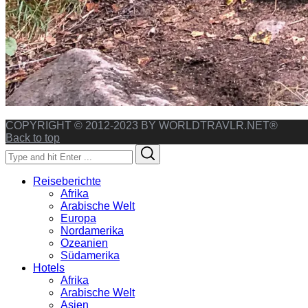
COPYRIGHT © 2012-2023 BY WORLDTRAVLR.NET®
Back to top
Search
Search
for:
Reiseberichte
Afrika
Arabische Welt
Europa
Nordamerika
Ozeanien
Südamerika
Hotels
Afrika
Arabische Welt
Asien